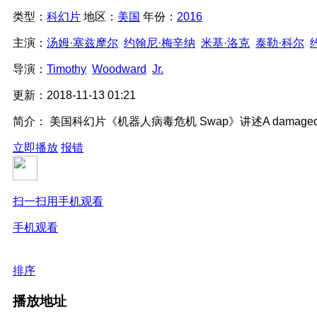
类型：
科幻片
地区：
美国
年份：
2016
主演：
汤姆·塞兹摩尔
约翰尼·梅辛纳
米基·洛克
泰勒·科尔
导演：
Timothy
Woodward
Jr.
更新：
2018-11-13 01:21
简介：
美国科幻片《机器人病毒危机 Swap》讲述A damaged homicid
立即播放
报错
扫一扫用手机观看
手机观看
排序
播放地址