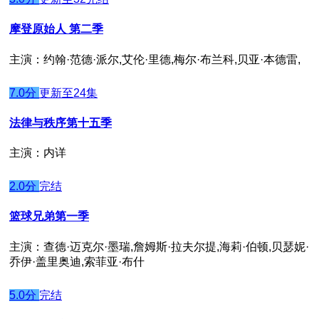
摩登原始人 第二季
主演：约翰·范德·派尔,艾伦·里德,梅尔·布兰科,贝亚·本德雷,
7.0分
更新至24集
法律与秩序第十五季
主演：内详
2.0分
完结
篮球兄弟第一季
主演：查德·迈克尔·墨瑞,詹姆斯·拉夫尔提,海莉·伯顿,贝瑟妮·
乔伊·盖里奥迪,索菲亚·布什
5.0分
完结