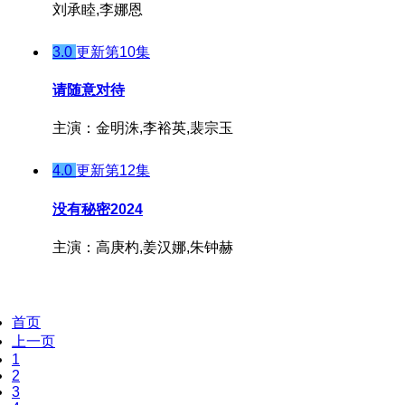
刘承睦,李娜恩
3.0
更新第10集
请随意对待
主演：金明洙,李裕英,裴宗玉
4.0
更新第12集
没有秘密2024
主演：高庚杓,姜汉娜,朱钟赫
首页
上一页
1
2
3