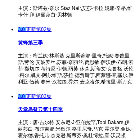
主演：斯塔兹·奈尔 Staz Nair,艾莎·卡拉,妮娜·辛格,维
卡什·拜,伊丽莎白·贝林顿
3.0
更新第02集
黄蜂第三季
主演：梅兰妮·林斯基,克里斯蒂娜·里奇,托妮·赛普里
斯,劳伦·艾波罗丝,苏菲·奈丽丝,贾思敏·萨沃伊·布朗,索
菲·撒切尔,考特尼·伊顿,丽芙·休森,斯蒂文·克鲁格,沃伦
·科尔,凯文·阿尔维斯,莎拉·德贾斯丁,西蒙娜·凯塞尔,伊
利亚·伍德,赛米·汉拉缇,乔尔·麦克哈尔,希拉里·斯万克
3.0
更新第03集
天堂岛疑云第十四季
主演：唐·吉尔特,安东尼·J·亚伯拉罕,Tobi Bakare,伊
丽莎白·布尔吉娜,米歇尔·格里尼奇,马克·霍尔登,金妮·
霍尔德,香托儿·杰克逊,斯蒂芬·奥杜博拉,唐·沃灵顿