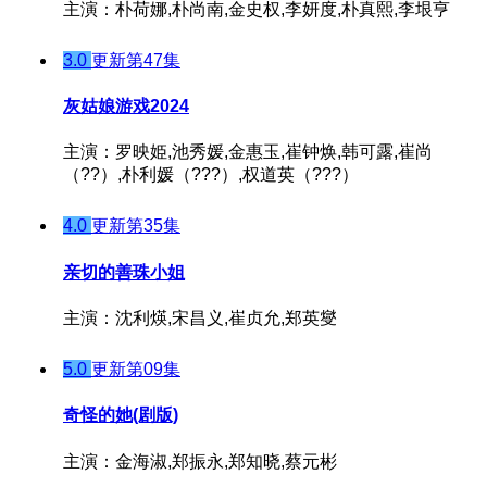
主演：朴荷娜,朴尚南,金史权,李妍度,朴真熙,李垠亨
3.0
更新第47集
灰姑娘游戏2024
主演：罗映姫,池秀媛,金惠玉,崔钟焕,韩可露,崔尚
（??）,朴利媛（???）,权道英（???）
4.0
更新第35集
亲切的善珠小姐
主演：沈利煐,宋昌义,崔贞允,郑英燮
5.0
更新第09集
奇怪的她(剧版)
主演：金海淑,郑振永,郑知晓,蔡元彬