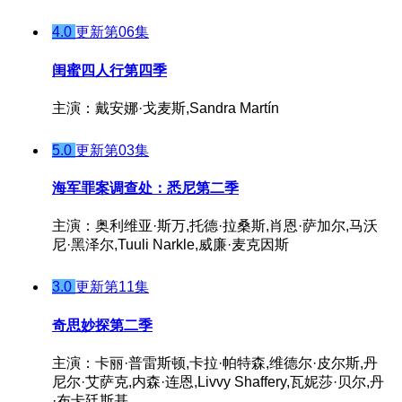
4.0
更新第06集
闺蜜四人行第四季
主演：戴安娜·戈麦斯,Sandra Martín
5.0
更新第03集
海军罪案调查处：悉尼第二季
主演：奥利维亚·斯万,托德·拉桑斯,肖恩·萨加尔,马沃
尼·黑泽尔,Tuuli Narkle,威廉·麦克因斯
3.0
更新第11集
奇思妙探第二季
主演：卡丽·普雷斯顿,卡拉·帕特森,维德尔·皮尔斯,丹
尼尔·艾萨克,内森·连恩,Livvy Shaffery,瓦妮莎·贝尔,丹
·布卡廷斯基