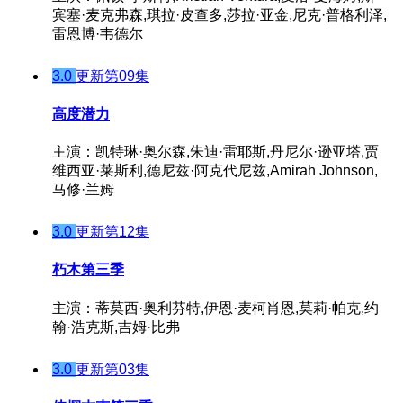
宾塞·麦克弗森,琪拉·皮查多,莎拉·亚金,尼克·普格利泽,
雷恩博·韦德尔
3.0
更新第09集
高度潜力
主演：凯特琳·奥尔森,朱迪·雷耶斯,丹尼尔·逊亚塔,贾
维西亚·莱斯利,德尼兹·阿克代尼兹,Amirah Johnson,
马修·兰姆
3.0
更新第12集
朽木第三季
主演：蒂莫西·奥利芬特,伊恩·麦柯肖恩,莫莉·帕克,约
翰·浩克斯,吉姆·比弗
3.0
更新第03集