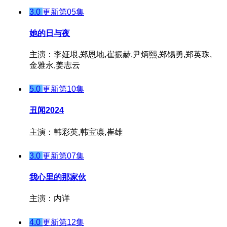
3.0
更新第05集
她的日与夜
主演：李姃垠,郑恩地,崔振赫,尹炳熙,郑锡勇,郑英珠,
金雅永,姜志云
5.0
更新第10集
丑闻2024
主演：韩彩英,韩宝凛,崔雄
3.0
更新第07集
我心里的那家伙
主演：内详
4.0
更新第12集