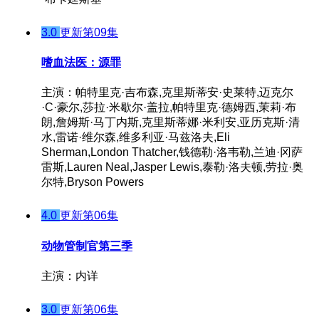
3.0
更新第09集
嗜血法医：源罪
主演：帕特里克·吉布森,克里斯蒂安·史莱特,迈克尔
·C·豪尔,莎拉·米歇尔·盖拉,帕特里克·德姆西,茉莉·布
朗,詹姆斯·马丁内斯,克里斯蒂娜·米利安,亚历克斯·清
水,雷诺·维尔森,维多利亚·马兹洛夫,Eli
Sherman,London Thatcher,钱德勒·洛韦勒,兰迪·冈萨
雷斯,Lauren Neal,Jasper Lewis,泰勒·洛夫顿,劳拉·奥
尔特,Bryson Powers
4.0
更新第06集
动物管制官第三季
主演：内详
3.0
更新第06集