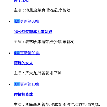
赤子之心
主演：池晟,金敏贞,曹在显,李智勋
4.0
更新第08集
我公然梦想成为灰姑娘
主演：表艺珍,李濬荣,金贤镇,宋智友
4.0
更新第01集
陪玩的女人
主演：严太九,韩善花,朴宰灿
3.0
更新第10集
碰撞搜查线
主演：李民基,郭善英,许成泰,李浩哲,崔玟熙,白贤镇,