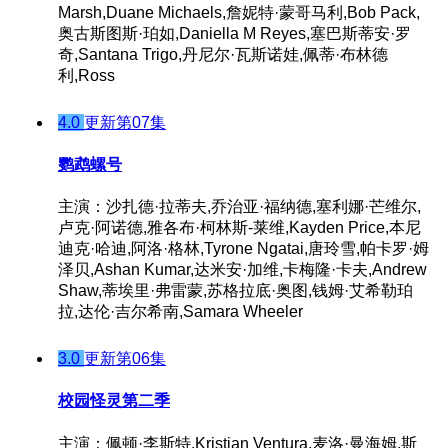
Marsh,Duane Michaels,詹妮特·蒙哥马利,Bob Pack,
奥古斯图斯·珀如,Daniella M Reyes,塞巴斯蒂安·罗
奇,Santana Trigo,丹尼尔·瓦斯诺娃,佩蒂·布林德
利,Ross
4.0
更新第07集
鹦鹉螺号
主演：沙扎德·拉蒂夫,乔治亚·福纳德,塞利娜·芒维尔,
卢克·阿诺德,雅各布·柯林斯-莱维,Kayden Price,本尼
迪克·哈迪,阿洛·格林,Tyrone Ngatai,唐玲雪,帕卡罗·姆
泽贝,Ashan Kumar,达米安·加维,卡梅隆·卡夫,Andrew
Shaw,蒂埃里·弗雷蒙,苏格拉底·奥图,钱姆·艾希勒珀
拉,达伦·吉尔希南,Samara Wheeler
3.0
更新第06集
校园怪灵第二季
主演：佩顿·李斯特,Kristian Ventura,麦洛·曼海姆,斯