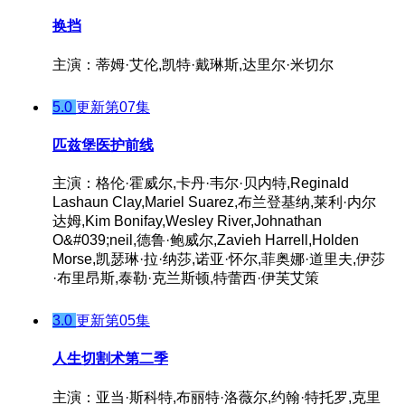
换挡
主演：蒂姆·艾伦,凯特·戴琳斯,达里尔·米切尔
5.0
更新第07集
匹兹堡医护前线
主演：格伦·霍威尔,卡丹·韦尔·贝内特,Reginald
Lashaun Clay,Mariel Suarez,布兰登基纳,莱利·内尔
达姆,Kim Bonifay,Wesley River,Johnathan
O&#039;neil,德鲁·鲍威尔,Zavieh Harrell,Holden
Morse,凯瑟琳·拉·纳莎,诺亚·怀尔,菲奥娜·道里夫,伊莎
·布里昂斯,泰勒·克兰斯顿,特蕾西·伊芙艾策
3.0
更新第05集
人生切割术第二季
主演：亚当·斯科特,布丽特·洛薇尔,约翰·特托罗,克里