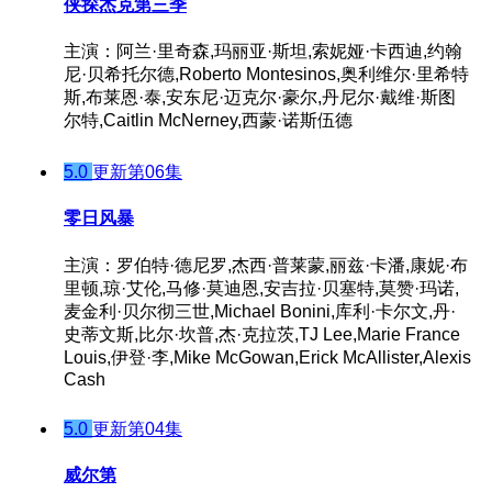
侠探杰克第三季
主演：阿兰·里奇森,玛丽亚·斯坦,索妮娅·卡西迪,约翰
尼·贝希托尔德,Roberto Montesinos,奥利维尔·里希特
斯,布莱恩·泰,安东尼·迈克尔·豪尔,丹尼尔·戴维·斯图
尔特,Caitlin McNerney,西蒙·诺斯伍德
5.0
更新第06集
零日风暴
主演：罗伯特·德尼罗,杰西·普莱蒙,丽兹·卡潘,康妮·布
里顿,琼·艾伦,马修·莫迪恩,安吉拉·贝塞特,莫赞·玛诺,
麦金利·贝尔彻三世,Michael Bonini,库利·卡尔文,丹·
史蒂文斯,比尔·坎普,杰·克拉茨,TJ Lee,Marie France
Louis,伊登·李,Mike McGowan,Erick McAllister,Alexis
Cash
5.0
更新第04集
威尔第