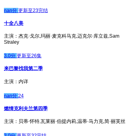
nan分
更新至23完结
十全八美
主演：杰克·戈尔,玛丽·麦克科马克,迈克尔·库立兹,Sam
Straley
3.0分
更新至26集
来巴黎找我第二季
主演：内详
nan分
24
燃情克利夫兰第四季
主演：贝蒂·怀特,瓦莱丽·伯提内莉,温蒂·马力克,简·丽芙丝
3.0分
更新至32完结