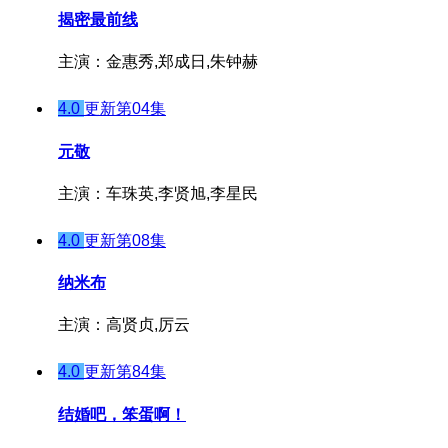
揭密最前线
主演：金惠秀,郑成日,朱钟赫
4.0
更新第04集
元敬
主演：车珠英,李贤旭,李星民
4.0
更新第08集
纳米布
主演：高贤贞,厉云
4.0
更新第84集
结婚吧，笨蛋啊！