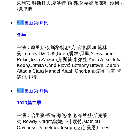
朱利安·科斯托夫,夏洛特·勒·邦,莫嘉娜·奥莱利,沙利尼
·佩里斯
5.0
更新第02集
华生
主演：摩里斯·切斯塔特,伊芙·哈洛,因加·施林
曼,Tommy O&#039;Brien,香农·贝里,Alessandro
Pekin,Jean Zarzour,莱斯莉·米尔扎,Anita Alfke,Julia
Koon,Camila Canó-Flaviá,Bethany Brown,Lauren
Attadia,Ciara Mandel,Arash Ghorbani,彼得·马克·肯
德尔,里特
5.0
更新第01集
1923第二季
主演：哈里森·福特,海伦·米伦,布兰登·斯克莱
纳,Rowdy Knight,詹妮弗·卡朋特,Mathieu
Caviness,Demetrius Joseph,达伦·曼恩,Ernest