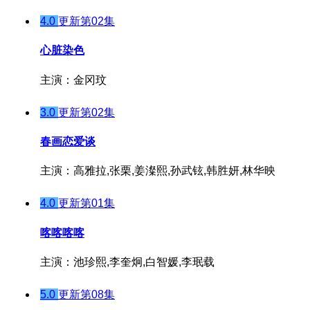
4.0
更新第02集
心脏染色
主演：金冈玟
3.0
更新第02集
春画恋爱谈
主演：高雅拉,张栗,姜澯熙,孙武铉,韩胜妍,林华映
4.0
更新第01集
喀喀喀喀
主演：池珍熙,李奎炯,白智媛,李珉载
5.0
更新第08集