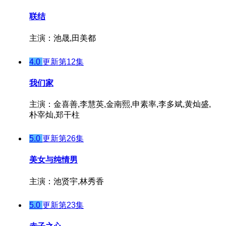
联结
主演：池晟,田美都
4.0
更新第12集
我们家
主演：金喜善,李慧英,金南熙,申素率,李多斌,黄灿盛,
朴宰灿,郑干柱
5.0
更新第26集
美女与纯情男
主演：池贤宇,林秀香
5.0
更新第23集