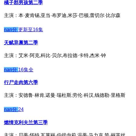
橘子郡男孩第二季
主演：本·麦肯锡,亚当·布罗迪,米莎·巴顿,蕾切尔·比尔森
nan分
更新至16集
天赋异禀第二季
主演：艾米·阿克,科比·贝尔,布拉德·卡特,杰米·钟
nan分
16集全
行尸走肉第六季
主演：安德鲁·林肯,诺曼·瑞杜斯,劳伦·科汉,钱德勒·里格斯
nan分
24
燃情克利夫兰第三季
主演：贝蒂·怀特,瓦莱丽·伯提内莉,温蒂·马力克,简·丽芙丝