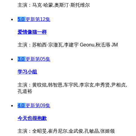
主演：马克·哈蒙,奥斯汀·斯托维尔
5.0
更新第12集
爱情像猫一样
主演：苏帕西·宗澈瓦,李建宇 Geonu,秋泜瑉 JM
3.0
更新第05集
学习小组
主演：黄旼炫,韩智恩,车宇民,李宗玄,申秀贤,尹相贞,
孔道裕
4.0
更新第09集
今天也很抱歉
主演：全昭旻,崔丹尼尔,金武俊,孔敏晶,张姬领