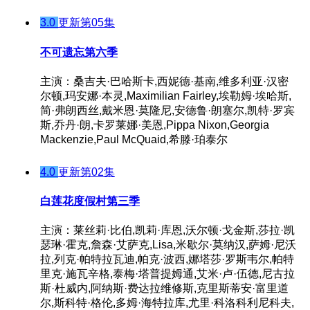
3.0
更新第05集
不可遗忘第六季
主演：桑吉夫·巴哈斯卡,西妮德·基南,维多利亚·汉密
尔顿,玛安娜·本灵,Maximilian Fairley,埃勒姆·埃哈斯,
简·弗朗西丝,戴米恩·莫隆尼,安德鲁·朗塞尔,凯特·罗宾
斯,乔丹·朗,卡罗莱娜·美恩,Pippa Nixon,Georgia
Mackenzie,Paul McQuaid,希滕·珀泰尔
4.0
更新第02集
白莲花度假村第三季
主演：莱丝莉·比伯,凯莉·库恩,沃尔顿·戈金斯,莎拉·凯
瑟琳·霍克,詹森·艾萨克,Lisa,米歇尔·莫纳汉,萨姆·尼沃
拉,列克·帕特拉瓦迪,帕克·波西,娜塔莎·罗斯韦尔,帕特
里克·施瓦辛格,泰梅·塔普提姆通,艾米·卢·伍德,尼古拉
斯·杜威内,阿纳斯·费达拉维修斯,克里斯蒂安·富里道
尔,斯科特·格伦,多姆·海特拉库,尤里·科洛科利尼科夫,