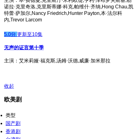
主演：本·费德曼,克里斯汀·米利欧缇,亨利·泽布罗夫斯基,勒
诺拉·克里奇洛,克里斯蒂娜·科克,帕维什·齐纳,Hong Chau,凯
特蕾·萨加尔,Nancy Friedrich,Hunter Payton,本·法尔科
内,Trevor Larcom
5.0分
更新至10集
无声的证言第十季
主演：艾米莉娅·福克斯,汤姆·沃德,威廉·加米那拉
收起
欧美剧
类型
国产剧
香港剧