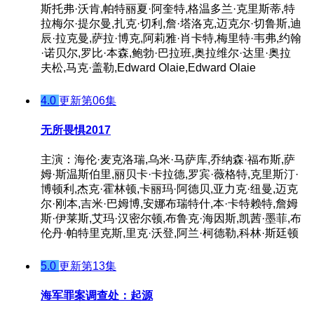
斯托弗·沃肯,帕特丽夏·阿奎特,格温多兰·克里斯蒂,特
拉梅尔·提尔曼,扎克·切利,詹·塔洛克,迈克尔·切鲁斯,迪
辰·拉克曼,萨拉·博克,阿莉雅·肖卡特,梅里特·韦弗,约翰
·诺贝尔,罗比·本森,鲍勃·巴拉班,奥拉维尔·达里·奥拉
夫松,马克·盖勒,Edward Olaie,Edward Olaie
4.0
更新第06集
无所畏惧2017
主演：海伦·麦克洛瑞,乌米·马萨库,乔纳森·福布斯,萨
姆·斯温斯伯里,丽贝卡·卡拉德,罗宾·薇格特,克里斯汀·
博顿利,杰克·霍林顿,卡丽玛·阿德贝,亚力克·纽曼,迈克
尔·刚本,吉米·巴姆博,安娜布瑞特什,本·卡特赖特,詹姆
斯·伊莱斯,艾玛·汉密尔顿,布鲁克·海因斯,凯茜·墨菲,布
伦丹·帕特里克斯,里克·沃登,阿兰·柯德勒,科林·斯廷顿
5.0
更新第13集
海军罪案调查处：起源