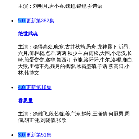
主演：刘明月,唐小喜,魏超,锦鲤,乔诗语
5.0
更新第382集
绝世武魂
主演：稳得高处,晓寒,古井秋筠,愚舟,龙神冕下,沂昂,
六月,倚栏桡,点君,两两,秋少主,白雨松,大围,小老汉,长
崎,煎蛋饼饼,遂非,氟西汀,节能,洛阡阡,牛尔,洛樱,鹿白,
大猴,里德不秃,残月的枫影,冰霜墨菊,子话,燕高阳,小
林,韩博文
4.0
更新第18集
眷思量
主演：凃雄飞,段艺璇,姜广涛,赵岭,王潇倩,何冠男,周
侗,胡正健,刘晓倩,张欣
3.0
更新第51集