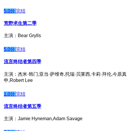
5.0分
完结
荒野求生第二季
主演：Bear Grylls
5.0分
完结
流言终结者第四季
主演：杰米·韩门,亚当·萨维奇,托瑞·贝莱西,卡莉·拜伦,今原真
申,Robert Lee
1.0分
完结
流言终结者第五季
主演：Jamie Hyneman,Adam Savage