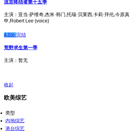
流言终结者第十五季
主演：亚当·萨维奇,杰米·韩门,托瑞·贝莱西,卡莉·拜伦,今原真
申,Robert Lee (voice)
4.0分
完结
荒野求生第一季
主演：暂无
收起
欧美综艺
类型
内地综艺
港台综艺