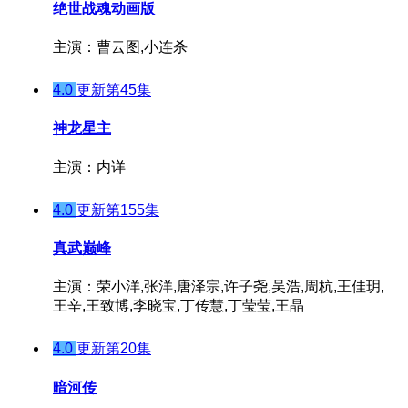
绝世战魂动画版
主演：曹云图,小连杀
4.0
更新第45集
神龙星主
主演：内详
4.0
更新第155集
真武巅峰
主演：荣小洋,张洋,唐泽宗,许子尧,吴浩,周杭,王佳玥,
王辛,王致博,李晓宝,丁传慧,丁莹莹,王晶
4.0
更新第20集
暗河传