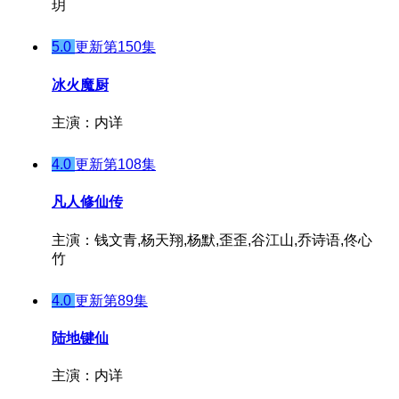
玥
5.0
更新第150集
冰火魔厨
主演：内详
4.0
更新第108集
凡人修仙传
主演：钱文青,杨天翔,杨默,歪歪,谷江山,乔诗语,佟心
竹
4.0
更新第89集
陆地键仙
主演：内详