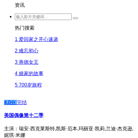
资讯
热门搜索
1
爱回家之开心速递
2
难忘初心
3
善德女王
4
娘家的故事
5
700岁旅程
4.0分
完结
美国偶像第十二季
主演：瑞安·西克莱斯特,凯斯·厄本,玛丽亚·凯莉,兰迪·杰克逊,
妮琪·米娜