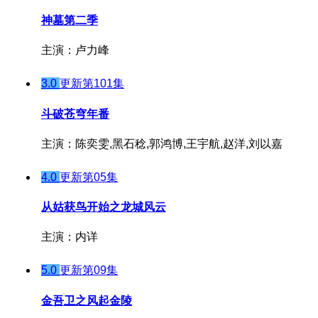
神墓第二季
主演：卢力峰
3.0
更新第101集
斗破苍穹年番
主演：陈奕雯,黑石稔,郭鸿博,王宇航,赵洋,刘以嘉
4.0
更新第05集
从姑获鸟开始之龙城风云
主演：内详
5.0
更新第09集
金吾卫之风起金陵