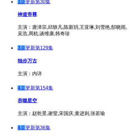
3.0
更新第30集
神道帝尊
主演：唐泽宗,邱轶凡,陈新玥,王亚琳,刘雪艳,郜晓雨,
吴浩,周杭,谈维康,韩奇珍
3.0
更新第129集
独步万古
主演：内详
4.0
更新第154集
吞噬星空
主演：赵乾景,谢莹,宋国庆,黄进则,张若瑜
4.0
更新第36集