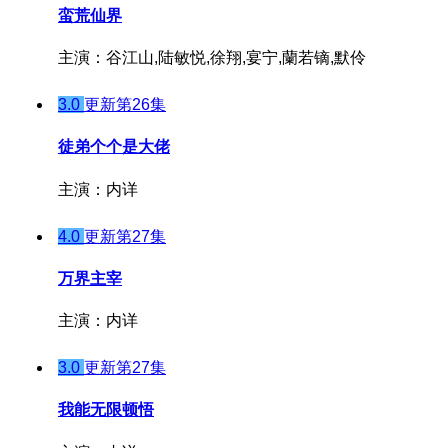
蛮荒仙界
主演：谷江山,陆敏悦,徐翔,宴宁,蘭若镝,默伶
3.0
更新第26集
徒弟个个是大佬
主演：内详
4.0
更新第27集
万界主宰
主演：内详
3.0
更新第27集
我能无限顿悟