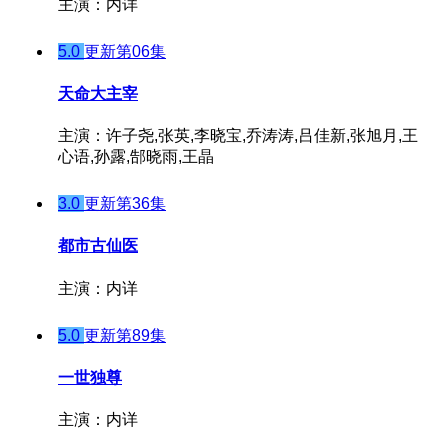
主演：内详
5.0
更新第06集
天命大主宰
主演：许子尧,张英,李晓宝,乔涛涛,吕佳新,张旭月,王
心语,孙露,郜晓雨,王晶
3.0
更新第36集
都市古仙医
主演：内详
5.0
更新第89集
一世独尊
主演：内详