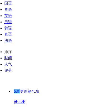
国语
粤语
英语
日语
韩语
泰语
法语
排序
时间
人气
评分
5.0
更新第41集
沧元图