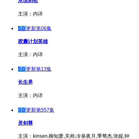
永恒剑祖
主演：内详
5.0
更新第06集
胶囊计划英雄
主演：内详
5.0
更新第13集
长生界
主演：内详
3.0
更新第557集
灵剑尊
主演：kinsen,柳知萧,关帅,冷泉夜月,季骜杰,张妮,钟