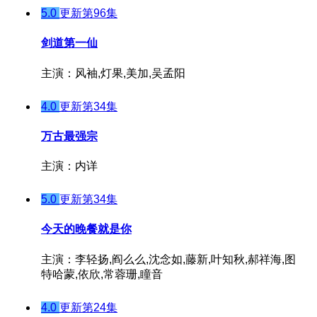
5.0
更新第96集
剑道第一仙
主演：风袖,灯果,美加,吴孟阳
4.0
更新第34集
万古最强宗
主演：内详
5.0
更新第34集
今天的晚餐就是你
主演：李轻扬,阎么么,沈念如,藤新,叶知秋,郝祥海,图
特哈蒙,依欣,常蓉珊,瞳音
4.0
更新第24集