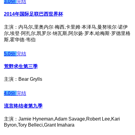
3.0分
完结
2014年国际足联巴西世界杯
主演：内马尔,里奥内尔·梅西,卡里姆·本泽马,曼努埃尔·诺伊
尔,埃登·阿扎尔,凯罗尔·纳瓦斯,阿尔扬·罗本,哈梅斯·罗德里格
斯,霍华德·韦伯
5.0分
完结
荒野求生第三季
主演：Bear Grylls
4.0分
完结
流言终结者第九季
主演：Jamie Hyneman,Adam Savage,Robert Lee,Kari
Byron,Tory Belleci,Grant Imahara