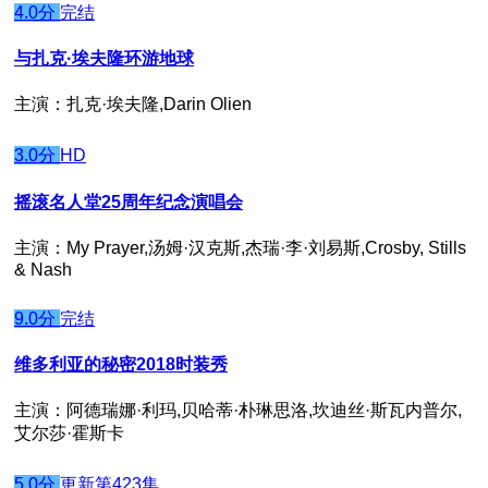
4.0分
完结
与扎克·埃夫隆环游地球
主演：扎克·埃夫隆,Darin Olien
3.0分
HD
摇滚名人堂25周年纪念演唱会
主演：My Prayer,汤姆·汉克斯,杰瑞·李·刘易斯,Crosby, Stills
& Nash
9.0分
完结
维多利亚的秘密2018时装秀
主演：阿德瑞娜·利玛,贝哈蒂·朴琳思洛,坎迪丝·斯瓦内普尔,
艾尔莎·霍斯卡
5.0分
更新第423集