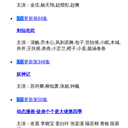
主演：金弦,杨天翔,赵熠彤,赵爽
3.0
更新第84集
剑仙在此
主演：清觞,乔木心,风刹若舞,包子,笪怡倩,小眠,木城,
井井,王扶摇,叁叁,小芷兰,橙子,小直,懿涵卷卷
3.0
更新第348集
妖神记
主演：苏尚卿,柳知萧,张妮,钟巍
5.0
更新第50集
动态漫画·徒弟个个是大佬第四季
主演：依晨 李晓宝 姜白叶 张棠溪 隔音棉 青棱 陈新