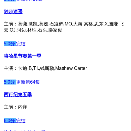
独步逍遥
主演：莫谦,漆凯,莫逆,石凌鹤,MO,大海,索格,思东,X,雅澜,飞
云,OJ,阿边,林珄,石头,滕家俊
5.0分
完结
嘻哈星节奏第一季
主演：卡迪·B,T.I.,钱斯勒,Matthew Carter
5.0分
更新第64集
西行纪第五季
主演：内详
6.0分
完结