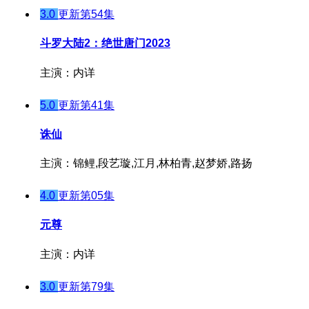
3.0
更新第54集
斗罗大陆2：绝世唐门2023
主演：内详
5.0
更新第41集
诛仙
主演：锦鲤,段艺璇,江月,林柏青,赵梦娇,路扬
4.0
更新第05集
元尊
主演：内详
3.0
更新第79集