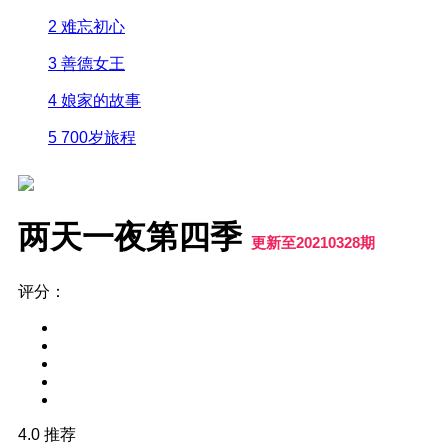
2
难忘初心
3
善德女王
4
娘家的故事
5
700岁旅程
两天一夜第四季
更新至20210328期
评分：
4.0
推荐