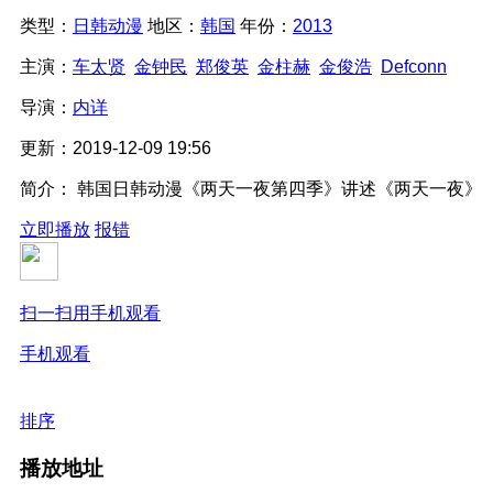
类型：
日韩动漫
地区：
韩国
年份：
2013
主演：
车太贤
金钟民
郑俊英
金柱赫
金俊浩
Defconn
导演：
内详
更新：
2019-12-09 19:56
简介：
韩国日韩动漫《两天一夜第四季》讲述《两天一夜》（朝鲜语：1
立即播放
报错
扫一扫用手机观看
手机观看
排序
播放地址