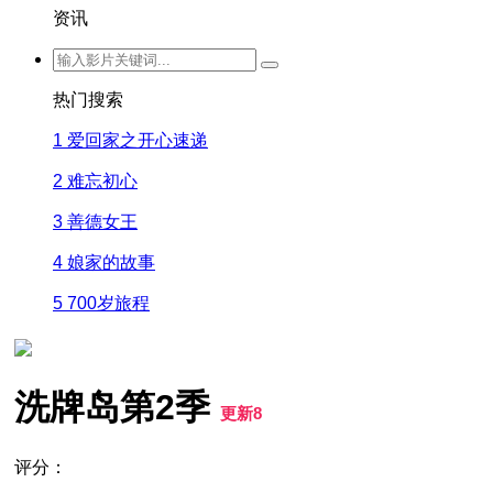
资讯
热门搜索
1
爱回家之开心速递
2
难忘初心
3
善德女王
4
娘家的故事
5
700岁旅程
洗牌岛第2季
更新8
评分：