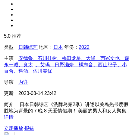
5.0
推荐
类型：
日韩综艺
地区：
日本
年份：
2022
主演：
安德鲁、石川佳树、梅田龙星、大辅、西冢文也、森
永一诚、良太
、艾玛、日野濑奈、橘志音、西山纪子、小
百合、料酒、佐川美优
导演：
内详
更新：
2023-03-14 23:42
简介：
日本日韩综艺《洗牌岛第2季》讲述以关岛热带度假
胜地为背景的 7 晚 8 天爱情假期！ 美丽的男人和女人聚集..
详情
立即播放
报错